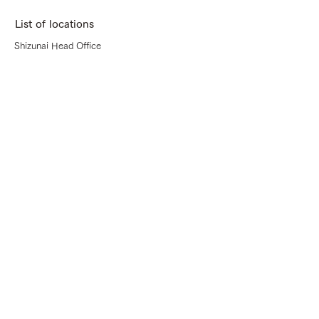
List of locations
Shizunai Head Office
Product
information
Shina plywood (shina veneer)
Shina co-core plywood (all china veneer)
Lauan plywood (lauan veneer)
Bent plywood (Sina Lawan)