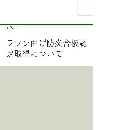
Ikeuchi Veneer Co.,
Ltd.
< Back
ラワン曲げ防炎合板認
定取得について