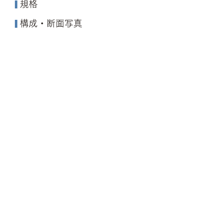
規格
​
構成・断面写
真
​