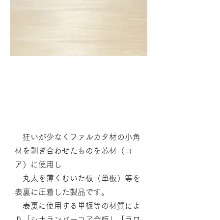
ランバーコア合板（ブロックボ
ード）とは
狂いが少なくファルカタ材の小角
材を剥ぎ合わせたものを芯材（コ
ア）に使用し
丸太
を薄くむい
た板​（単板）等を
表裏に圧着した製品
​です
。
表裏に使用する単板等の材質によ
り「シナランバーコア合板」「ラワ