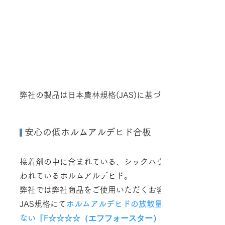
品質
弊社の製品は日本農林規格(JAS)​に基づき製造しており
安心の低
ホルムアルデヒド合板
​
接着剤の中に含まれている、シックハウス症候群の原因
われている
ホルムアルデヒド。
弊社では弊社商品をご使用いただくお客様の健康を第一
JAS規格にて
ホルムアルデヒドの放散量が少なく、使用
ない
『
F
☆☆☆☆（エフフォースター）』