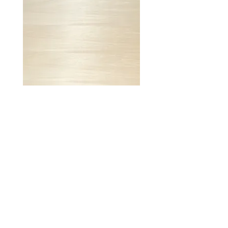
裏面
・表面と同じく
サンダー仕上
げ済（研磨済）
・表面と比べ単板の接ぎ数が
多く、単板の色​（白系・赤
系）の差が出る場合がござい
ます。