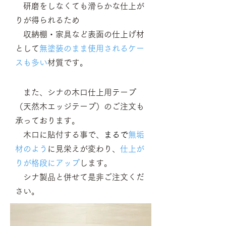
研磨をしなくても滑らかな仕上が
りが得られるため
収納棚・
家具など表面
の仕上げ材
として
無塗装のまま使用されるケー
スも多
い
材質です。
また、シナの木口仕上用テープ
（天然木エッジテープ）のご注文も
承っております。
木口に貼付する事で、
まるで
無垢
材のよう
に見栄えが変わり、
仕上が
りが格段にアップ
します。
シナ製品と併せて是非ご注文くだ
さい。