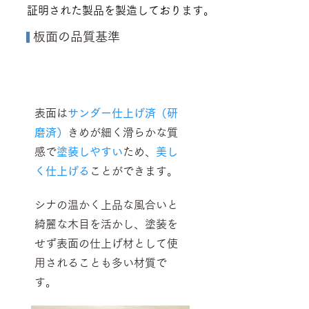
証明された
製品を製造しております。
板面
の品質基準
​
表面
表面は
サンダー仕上げ済（研
磨済）
きめが細く滑らかな質
感で
塗装しやすい
ため、
美し
く仕上
げる
ことができます。
シナの温かく上品な風合いと
綺麗な木目を活かし、塗装を
せず表面の仕上げ材として使
用されることも多い材質で
す。